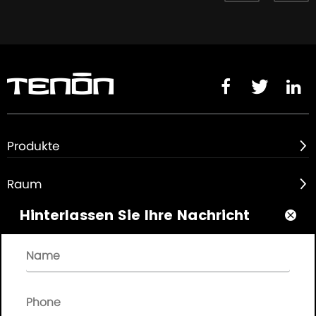



Produkte

Raum

Hinterlassen Sie Ihre Nachricht

Über uns

Schnelllinks
